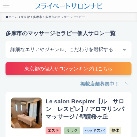
ホーム
東京都
多摩市
多摩市のマッサージセラピー
多摩市のマッサージセラピー個人サロン一覧
詳細なエリアやジャンル、こだわりを選択する
サロンを探す
東京都の個人サロンランキングはこちら
掲載店舗募集中！
Le salon Respirer【ル サロ
ン レスピレ】/ アロマリンパ
マッサージ / 聖蹟桜ヶ丘
エステ
リラク
ヘッドスパ
整体