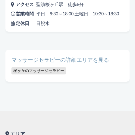
アクセス
聖蹟桜ヶ丘駅 徒歩8分
営業時間
平日 9:30～18:00,土曜日 10:30～18:30
定休日
日祝水
マッサージセラピーの詳細エリアを見る
悩み検索
桜ヶ丘のマッサージセラピー
こだわり検索
当日受付OK
都度払いOK
駅から徒歩10分以内
お子様同伴可
男性可
駐車場あり
エリア
アメニティまたはコスメ充実
出張可能
資格保持者