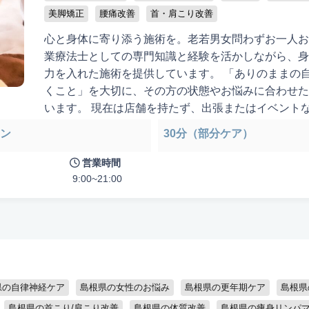
美脚矯正
腰痛改善
首・肩こり改善
心と身体に寄り添う施術を。老若男女問わずお一人お
業療法士としての専門知識と経験を活かしながら、身
力を入れた施術を提供しています。 「ありのままの
くこと」を大切に、その方の状態やお悩みに合わせた
います。 現在は店舗を持たず、出張またはイベント
ます。ご自宅やご希望の場所で、安心してリラックス
ン
30分（部分ケア）
徒歩10分以内
お子様同伴可
男性可
駐車場あり
アメニティま
◎慢性的な身体の不調◎自律神経の乱れ◎浮腫みやす
浮き沈みが激しい◎長年の便秘に悩んでいる◎3ヶ月
営業時間
認定講師
姿勢の乱れ（不良姿勢）。。。ひとつでも当てはまる
9:00~21:00
身体だけでなく、心も軽くなるような時間をお届けし
県の自律神経ケア
島根県の女性のお悩み
島根県の更年期ケア
島根県
島根県の首こり/肩こり改善
島根県の体質改善
島根県の痩身リンパ