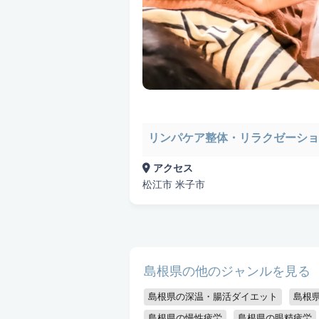
悩み検索
こだわり検索
リンパケア整体・リラクゼーショ
当日受付OK
都度払いOK
駅から
アクセス
資格保持者
キッズスペースあり
松江市 米子市
島根県の他のジャンルを見る
島根県の深温・腸活ダイエット
島根
島根県の慢性疲労
島根県の眼精疲労