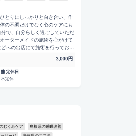
ひとりにしっかりと向き合い、作
体の不調だけでなく心のケアにも
自分で、自分らしく過ごしていただ
オーダーメイドの施術を心がけて
などへの出店にて施術を行っており
できる空間をご提供いたします。
3,000円
たはコスメ充実
出張可能
い体質◎偏頭痛がつらい◎気分の
以上続く肩こり◎腰や膝の痛み◎
定休日
方は、ぜひ一度ご相談ください。
不定休
ます。
のむくみケア
島根県の睡眠改善
マッサージ
島根県のエステ