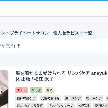
ロン・プライベートサロン・個人セラピスト一覧
りを選択する
服を着たまま受けられる リンパケア anayuk
体 出張 / 松江 米子
エステ
リラク
整体
自律神経ケア
女性のお悩み
更年期ケア
むくみケア
首こり/肩こり改善
リンパマッサージ
X脚O脚
姿勢矯正