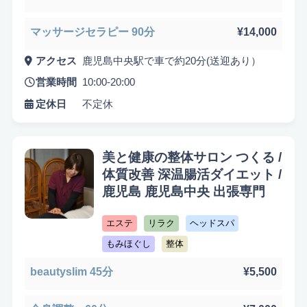
マッサージセラピー 90分
¥14,000
アクセス
鹿児島中央駅で車で約20分(送迎あり）
悩み検索
営業時間
10:00-20:00
定休日
不定休
美と健康の整体サロン つくる /
こだわり検索
体質改善 深温腸活ダイエット /
当日受付OK
都度払いOK
駅から徒歩10分以内
鹿児島 鹿児島中央 出張専門
お子様同伴可
男性可
駐車場あり
エステ
リラク
ヘッドスパ
アメニティまたはコスメ充実
出張可能
資格保持者
もみほぐし
整体
キッズスペースあり
認定講師
beautyslim 45分
¥5,500