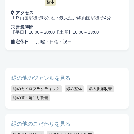
整体
アクセス
ＪＲ両国駅徒歩8分,地下鉄大江戸線両国駅徒歩4分
営業時間
【平日】10:00～20:00【土曜】10:00～18:00
定休日
月曜・日曜・祝日
悩み検索
緑の他のジャンルを見る
こだわり検索
緑のカイロプラクティック
緑の整体
緑の腰痛改善
緑の首・肩こり改善
当日受付OK
都度払いOK
駅から徒歩10分以内
お子様同伴可
男性可
駐車場あり
緑の他のこだわりを見る
アメニティまたはコスメ充実
出張可能
資格保持者