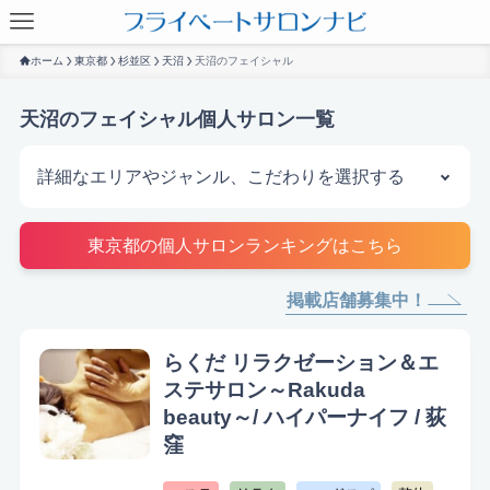
ホーム
東京都
杉並区
天沼
天沼のフェイシャル
天沼のフェイシャル個人サロン一覧
詳細なエリアやジャンル、こだわりを選択する
サロンを探す
東京都の個人サロンランキングはこちら
掲載店舗募集中！
らくだ リラクゼーション＆エ
ステサロン～Rakuda
beauty～/ ハイパーナイフ / 荻
窪