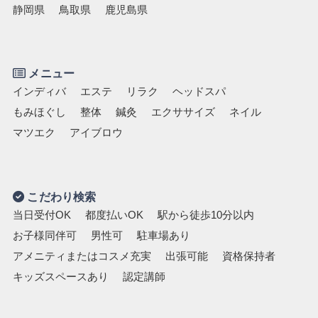
静岡県
鳥取県
鹿児島県
お子様同伴可
男性可
駐車場あり
アメニティまたはコスメ充実
出張可能
資格保持者
キッズスペースあり
認定講師
メニュー
インディバ
エステ
リラク
ヘッドスパ
もみほぐし
整体
鍼灸
エクササイズ
ネイル
マツエク
アイブロウ
こだわり検索
当日受付OK
都度払いOK
駅から徒歩10分以内
お子様同伴可
男性可
駐車場あり
アメニティまたはコスメ充実
出張可能
資格保持者
キッズスペースあり
認定講師