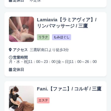
定休日
不定休
Lamiavia【ラミアヴィア】/
リンパマッサージ / 三鷹
リラク
もみほぐし
アクセス
三鷹駅南口より徒歩3分
営業時間
月・水・祝]11：00～23：00 [金～日]11：00～26：00
定休日
Fani.【ファニ】/ コルギ / 三鷹
エステ