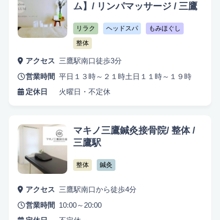
キッズスペースあり
認定講師
ム】/ リンパマッサージ / 三鷹
リラク
ヘッドスパ
もみほぐし
整体
アクセス
三鷹駅南口徒歩3分
営業時間
平日１３時～２１時土日１１時～１９時
定休日
火曜日・不定休
マキノ三鷹鍼灸接骨院/ 整体 /
三鷹駅
整体
鍼灸
アクセス
三鷹駅南口から徒歩4分
営業時間
10:00～20:00