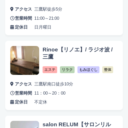
アクセス
三鷹駅徒歩5分
営業時間
11:00～21:00
定休日
日月曜日
Rinoe【リノエ】/ ラジオ波 /
悩み検索
三鷹
エステ
リラク
もみほぐし
整体
こだわり検索
アクセス
三鷹駅南口徒歩10分
営業時間
11：00～20：00
当日受付OK
都度払いOK
駅から徒歩10分以内
定休日
不定休
お子様同伴可
男性可
駐車場あり
アメニティまたはコスメ充実
出張可能
資格保持者
salon RELUM【サロンリル