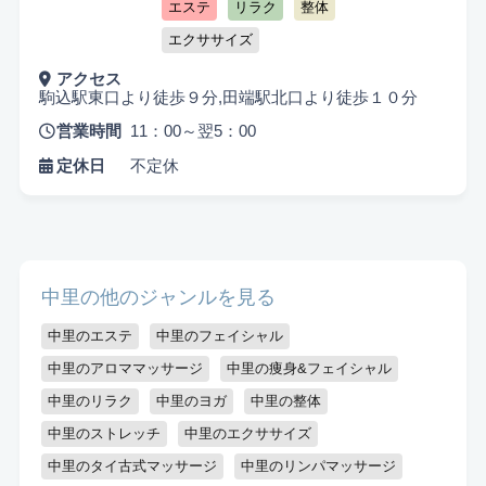
エステ
リラク
整体
エクササイズ
アクセス
駒込駅東口より徒歩９分,田端駅北口より徒歩１０分
営業時間
11：00～翌5：00
定休日
不定休
悩み検索
中里の他のジャンルを見る
こだわり検索
中里のエステ
中里のフェイシャル
当日受付OK
都度払いOK
駅から徒歩10分以内
中里のアロママッサージ
中里の痩身&フェイシャル
中里のリラク
中里のヨガ
中里の整体
お子様同伴可
男性可
駐車場あり
中里のストレッチ
中里のエクササイズ
アメニティまたはコスメ充実
出張可能
資格保持者
中里のタイ古式マッサージ
中里のリンパマッサージ