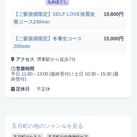
もみほぐし
【ご新規様限定】SELF LOVE体質改
19,800円
善コース240min
【ご新規様限定】冬養生コース
15,000円
200min
悩み検索
アクセス
堺東駅から徒歩7分
営業時間
平日 11:00～13:00 (最終受付) / 土日 10:30～15:30 (最
終受付)
こだわり検索
定休日
不定休
当日受付OK
都度払いOK
駅から徒歩10分以内
お子様同伴可
男性可
駐車場あり
五月町の他のジャンルを見る
アメニティまたはコスメ充実
出張可能
資格保持者
五月町のたるみ
五月町の自律神経ケア