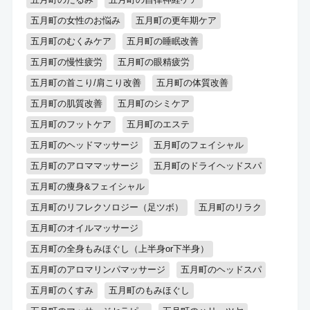
キッズスペースあり
認定講師
五月町の女性のお悩み
五月町の更年期ケア
五月町のむくみケア
五月町の睡眠改善
五月町の慢性疲労
五月町の眼精疲労
五月町の首こり/肩こり改善
五月町の体質改善
五月町の肌質改善
五月町のシミケア
五月町のフットケア
五月町のエステ
五月町のヘッドマッサージ
五月町のフェイシャル
五月町のアロママッサージ
五月町のドライヘッドスパ
五月町の痩身&フェイシャル
五月町のリフレクソロジー（足ツボ）
五月町のリラク
五月町のオイルマッサージ
五月町の全身もみほぐし（上半身or下半身）
五月町のアロマリンパマッサージ
五月町のヘッドスパ
五月町のくすみ
五月町のもみほぐし