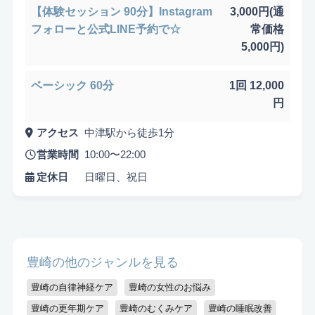
【体験セッション 90分】Instagram
3,000円(通
フォローと公式LINE予約で☆
常価格
5,000円)
ベーシック 60分
1回 12,000
円
悩み検索
アクセス
中津駅から徒歩1分
営業時間
10:00〜22:00
定休日
日曜日、祝日
こだわり検索
当日受付OK
都度払いOK
駅から徒歩10分以内
お子様同伴可
男性可
駐車場あり
豊崎の他のジャンルを見る
豊崎の自律神経ケア
豊崎の女性のお悩み
アメニティまたはコスメ充実
出張可能
資格保持者
豊崎の更年期ケア
豊崎のむくみケア
豊崎の睡眠改善