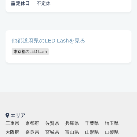
定休日
不定休
悩み検索
他都道府県のLED Lashを見る
東京都のLED Lash
こだわり検索
当日受付OK
都度払いOK
駅から徒歩10分以内
お子様同伴可
男性可
駐車場あり
アメニティまたはコスメ充実
出張可能
資格保持者
キッズスペースあり
認定講師
エリア
三重県
京都府
佐賀県
兵庫県
千葉県
埼玉県
大阪府
奈良県
宮城県
富山県
山形県
山梨県