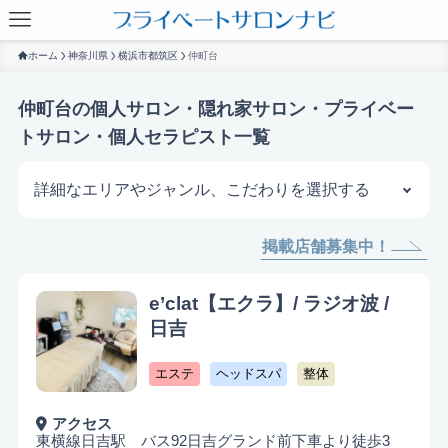
ホーム
神奈川県
横浜市都筑区
仲町台
仲町台の個人サロン・隠れ家サロン・プライベー
トサロン・個人セラピスト一覧
詳細なエリアやジャンル、こだわりを選択する
掲載店舗募集中！
サロンを探す
e’clat【エクラ】/ ラジオ波 /
日吉
エステ
ヘッドスパ
整体
アクセス
東横線日吉駅 バス92日吉グランド前下車より徒歩3