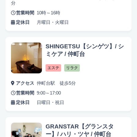
分
営業時間
10時～16時
定休日
月曜日・火曜日
SHINGETSU【シンゲツ】/ シ
ミケア / 仲町台
悩み検索
エステ
リラク
アクセス
仲町台駅 徒歩5分
こだわり検索
営業時間
9:00～17:00
当日受付OK
都度払いOK
駅から徒歩10分以内
定休日
日曜日・祝日
お子様同伴可
男性可
駐車場あり
GRANSTAR【グランスタ
アメニティまたはコスメ充実
出張可能
資格保持者
ー】/ ハリ・ツヤ / 仲町台