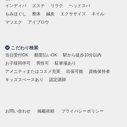
お子様同伴可
男性可
駐車場あり
インディバ
エステ
リラク
ヘッドスパ
もみほぐし
整体
鍼灸
エクササイズ
ネイル
アメニティまたはコスメ充実
出張可能
資格保持者
マツエク
アイブロウ
キッズスペースあり
認定講師
こだわり検索
当日受付OK
都度払いOK
駅から徒歩10分以内
お子様同伴可
男性可
駐車場あり
アメニティまたはコスメ充実
出張可能
資格保持者
キッズスペースあり
認定講師
お問い合わせ
掲載依頼
プライバシーポリシー