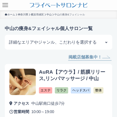
ホーム
神奈川県
横浜市緑区
中山
中山の痩身&フェイシャル
中山の痩身&フェイシャル個人サロン一覧
詳細なエリアやジャンル、こだわりを選択する
掲載店舗募集中！
サロンを探す
AuRA【アウラ】/ 筋膜リリー
ス,リンパマッサージ / 中山
エステ
リラク
ヘッドスパ
整体
アクセス
中山駅南口徒歩7分
営業時間
10:00～19:00