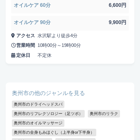
オイルケア 60分
6,600円
オイルケア 90分
9,900円
アクセス
水沢駅より徒歩4分
営業時間
10時00分～19時00分
悩み検索
定休日
不定休
こだわり検索
奥州市の他のジャンルを見る
当日受付OK
都度払いOK
駅から徒歩10分以内
奥州市のドライヘッドスパ
奥州市のリフレクソロジー（足ツボ）
奥州市のリラク
お子様同伴可
男性可
駐車場あり
奥州市のオイルマッサージ
アメニティまたはコスメ充実
出張可能
資格保持者
奥州市の全身もみほぐし（上半身or下半身）