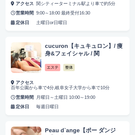
アクセス
関シティーターミナル駅より車で約5分
営業時間
9:00～18:00 最終受付16:30
定休日
土曜日or日曜日
cucuron【キュキュロン】/ 痩
身&フェイシャル / 関
悩み検索
エステ
整体
アクセス
こだわり検索
百年公園から車で4分,岐阜女子大学から車で10分
営業時間
月曜日～土曜日 10:00～19:00
当日受付OK
都度払いOK
駅から徒歩10分以内
定休日
毎週日曜日
お子様同伴可
男性可
駐車場あり
アメニティまたはコスメ充実
出張可能
資格保持者
Peau d`ange【ポー ダンジ