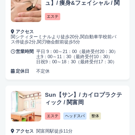
キッズスペースあり
認定講師
ュ】/ 痩身&フェイシャル / 関
エステ
アクセス
関シティターミナルより徒歩20分,関自動車学校前バ
ス停徒歩2分,関刃物会館前徒歩5分
営業時間
平日 9：00～21：00（最終受付20：30）
土9：00～11：30（最終受付10：30）
日祝9：00～18：30（最終受付17：30）
定休日
不定休
Sun【サン】/ カイロプラクテ
ィック / 関富岡
エステ
ヘッドスパ
整体
アクセス
関富岡駅徒歩11分