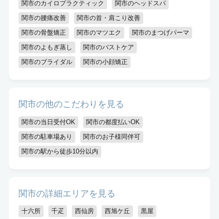
関市のカイロプラクティック
関市のヘッドスパ
関市の腰痛改善
関市の首・肩こり改善
関市の骨盤矯正
関市のマツエク
関市のまつげパーマ
関市のよもぎ蒸し
関市のバストケア
関市のブライダル
関市の小顔矯正
関市の他のこだわりを見る
関市の当日受付OK
関市の都度払いOK
関市の駐車場あり
関市のお子様同伴可
関市の駅から徒歩10分以内
関市の詳細エリアを見る
十六所
千疋
西仙房
西旭ケ丘
黒屋