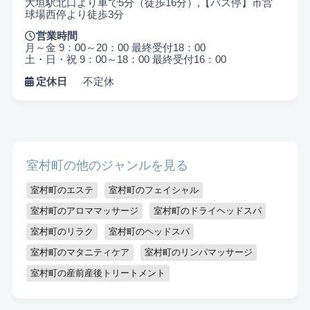
大垣駅北口より車で5分（徒歩16分）,【バス停】市営
球場西停より徒歩3分
営業時間
月～金 9：00～20：00 最終受付18：00
土・日・祝 9：00～18：00 最終受付16：00
定休日
不定休
悩み検索
室村町の他のジャンルを見る
室村町のエステ
室村町のフェイシャル
こだわり検索
室村町のアロママッサージ
室村町のドライヘッドスパ
当日受付OK
都度払いOK
駅から徒歩10分以内
室村町のリラク
室村町のヘッドスパ
室村町のマタニティケア
室村町のリンパマッサージ
お子様同伴可
男性可
駐車場あり
室村町の産前産後トリートメント
アメニティまたはコスメ充実
出張可能
資格保持者