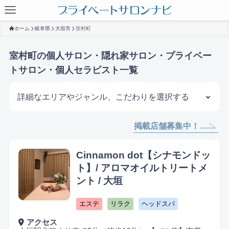
ホーム
岐阜県
大垣市
室村町
室村町の個人サロン・隠れ家サロン・プライベー
トサロン・個人セラピスト一覧
詳細なエリアやジャンル、こだわりを選択する
掲載店舗募集中！
サロンを探す
Cinnamon dot【シナモンドッ
ト】/ アロマオイルトリートメ
ント / 大垣
エステ
リラク
ヘッドスパ
アクセス