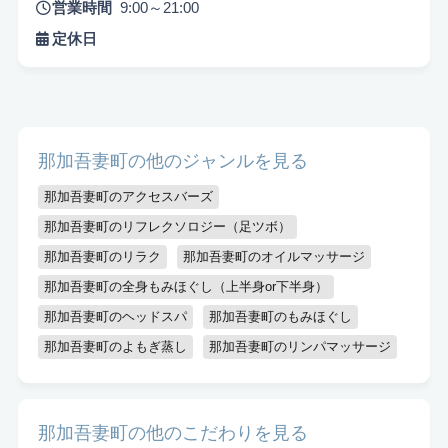
営業時間
9:00～21:00
定休日
那加吾妻町の他のジャンルを見る
悩み検索
那加吾妻町のアクセスバーズ
那加吾妻町のリフレクソロジー（足ツボ）
那加吾妻町のリラク
那加吾妻町のオイルマッサージ
こだわり検索
那加吾妻町の全身もみほぐし（上半身or下半身）
那加吾妻町のヘッドスパ
那加吾妻町のもみほぐし
当日受付OK
都度払いOK
駅から徒歩10分以内
那加吾妻町のよもぎ蒸し
那加吾妻町のリンパマッサージ
お子様同伴可
男性可
駐車場あり
アメニティまたはコスメ充実
出張可能
資格保持者
那加吾妻町の他のこだわりを見る