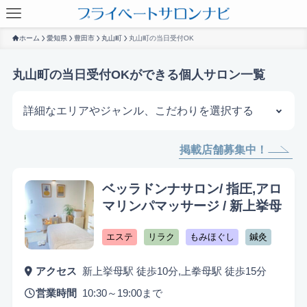
ホーム
愛知県
豊田市
丸山町
丸山町の当日受付OK
丸山町の当日受付OKができる個人サロン一覧
詳細なエリアやジャンル、こだわりを選択する
掲載店舗募集中！
サロンを探す
ベッラドンナサロン/ 指圧,アロ
マリンパマッサージ / 新上挙母
エステ
リラク
もみほぐし
鍼灸
アクセス
新上挙母駅 徒歩10分,上拳母駅 徒歩15分
営業時間
10:30～19:00まで