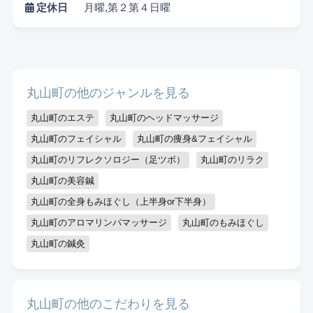
定休日
月曜,第２第４日曜
丸山町の他のジャンルを見る
悩み検索
丸山町のエステ
丸山町のヘッドマッサージ
丸山町のフェイシャル
丸山町の痩身&フェイシャル
丸山町のリフレクソロジー（足ツボ）
丸山町のリラク
こだわり検索
丸山町の美容鍼
丸山町の全身もみほぐし（上半身or下半身）
当日受付OK
都度払いOK
駅から徒歩10分以内
丸山町のアロマリンパマッサージ
丸山町のもみほぐし
お子様同伴可
男性可
駐車場あり
丸山町の鍼灸
アメニティまたはコスメ充実
出張可能
資格保持者
キッズスペースあり
認定講師
丸山町の他のこだわりを見る