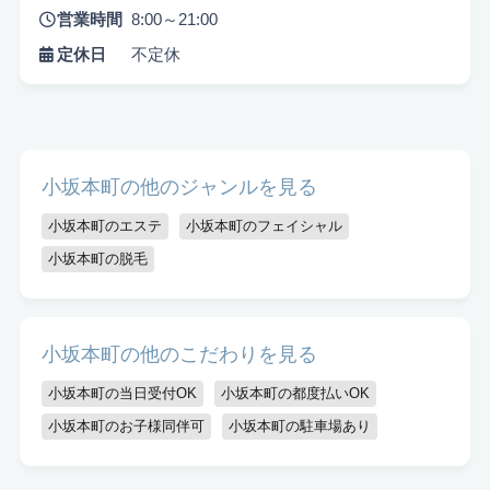
営業時間
8:00～21:00
定休日
不定休
小坂本町の他のジャンルを見る
悩み検索
小坂本町のエステ
小坂本町のフェイシャル
小坂本町の脱毛
こだわり検索
小坂本町の他のこだわりを見る
当日受付OK
都度払いOK
駅から徒歩10分以内
小坂本町の当日受付OK
小坂本町の都度払いOK
お子様同伴可
男性可
駐車場あり
小坂本町のお子様同伴可
小坂本町の駐車場あり
アメニティまたはコスメ充実
出張可能
資格保持者