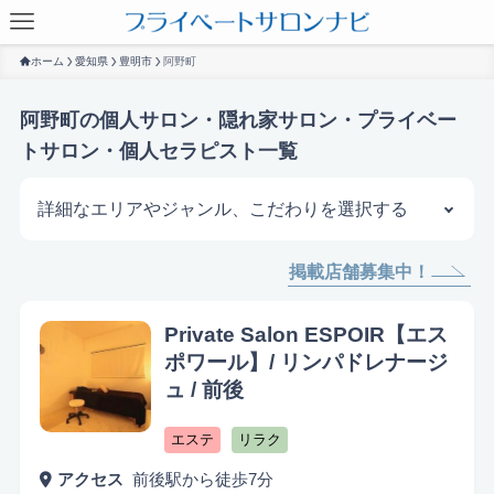
ホーム
愛知県
豊明市
阿野町
阿野町の個人サロン・隠れ家サロン・プライベー
トサロン・個人セラピスト一覧
詳細なエリアやジャンル、こだわりを選択する
掲載店舗募集中！
サロンを探す
Private Salon ESPOIR【エス
ポワール】/ リンパドレナージ
ュ / 前後
エステ
リラク
アクセス
前後駅から徒歩7分