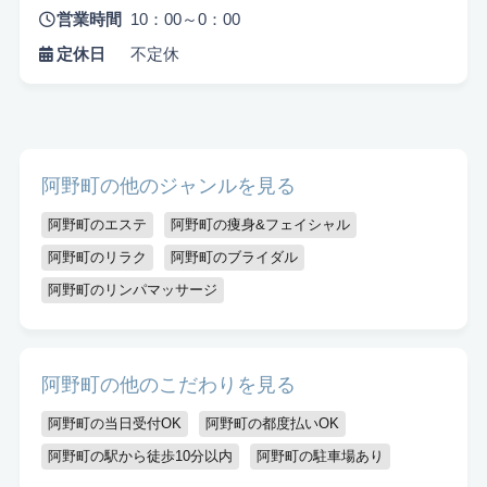
営業時間
10：00～0：00
定休日
不定休
阿野町の他のジャンルを見る
悩み検索
阿野町のエステ
阿野町の痩身&フェイシャル
阿野町のリラク
阿野町のブライダル
阿野町のリンパマッサージ
こだわり検索
当日受付OK
都度払いOK
駅から徒歩10分以内
阿野町の他のこだわりを見る
お子様同伴可
男性可
駐車場あり
阿野町の当日受付OK
阿野町の都度払いOK
アメニティまたはコスメ充実
出張可能
資格保持者
阿野町の駅から徒歩10分以内
阿野町の駐車場あり