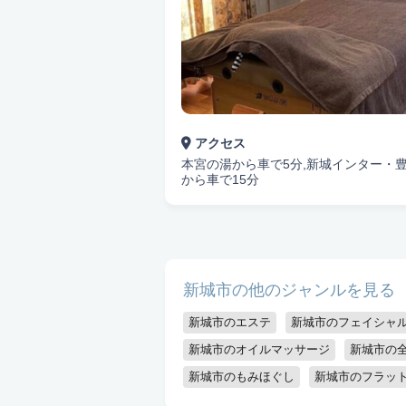
悩み検索
アクセス
本宮の湯から車で5分,新城インター・
から車で15分
こだわり検索
当日受付OK
都度払いOK
駅から
資格保持者
キッズスペースあり
新城市の他のジャンルを見る
新城市のエステ
新城市のフェイシャ
新城市のオイルマッサージ
新城市の全
新城市のもみほぐし
新城市のフラッ