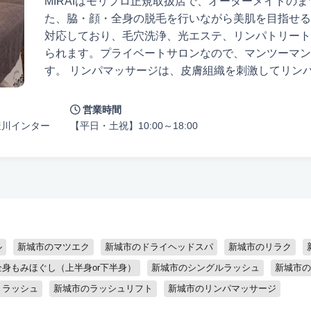
MIRAIはモリプロ正規取扱店で、オーダーメイドの
た、脇・顔・全身の脱毛を行いながら美肌を目指せる
対応しており、毛穴洗浄、光エステ、リンパトリート
られます。プライベートサロンなので、マンツーマン
す。 リンパマッサージは、皮膚組織を刺激してリンパの循環を促進し、溜まった老廃物
の排出を助けます。その結果、むくみが解消され、体
エットにも効果的です。深部までしっかりとマッサー
営業時間
ることもありますが、施術後のスッキリ感を体感して
豊川インター
【平日・土祝】10:00～18:00
ートメントをぜひお試しください。 お客様一人ひとりに合わせた施術とリラックスした
時間を提供します。お悩みやご要望がありましたら、
お客様から「話しやすい」と好評をいただいております
徒歩10分以内
お子様同伴可
男性可
駐車場あり
アメニティま
に、満足してお帰りいただけるよう心を込めて施術い
認定講師
ル
新城市のマツエク
新城市のドライヘッドスパ
新城市のリラク
身もみほぐし（上半身or下半身）
新城市のシングルラッシュ
新城市の
トラッシュ
新城市のラッシュリフト
新城市のリンパマッサージ