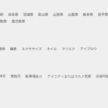
府
奈良県
宮城県
富山県
山形県
山梨県
岐阜県
岩手県
取県
鹿児島県
整体
鍼灸
エクササイズ
ネイル
マツエク
アイブロウ
伴可
男性可
駐車場あり
アメニティまたはコスメ充実
出張可