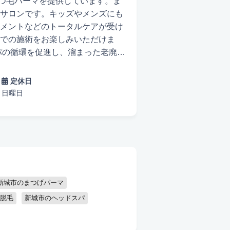
まつ毛パーマを提供しています。ま
サロンです。キッズやメンズにも
メントなどのトータルケアが受け
での施術をお楽しみいただけま
調が改善されるだけでなく、ダイ
ジを行うため、時には痛みを感じ
定休日
いただけます。当店のリンパトリ
日曜日
どうぞお気軽にご相談ください。
。MIRAIにお越しになるたび
たはコスメ充実
出張可能
たします。
新城市のまつげパーマ
脱毛
新城市のヘッドスパ