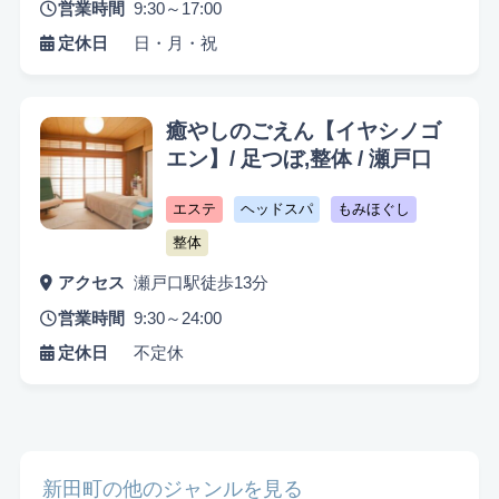
営業時間
9:30～17:00
定休日
日・月・祝
癒やしのごえん【イヤシノゴ
エン】/ 足つぼ,整体 / 瀬戸口
悩み検索
エステ
ヘッドスパ
もみほぐし
整体
アクセス
瀬戸口駅徒歩13分
営業時間
9:30～24:00
こだわり検索
定休日
不定休
当日受付OK
都度払いOK
駅から徒歩10分以内
お子様同伴可
男性可
駐車場あり
アメニティまたはコスメ充実
出張可能
資格保持者
新田町の他のジャンルを見る