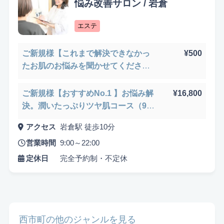
悩み改善サロン / 岩倉
さらに、ハリ・ツヤのある肌を目指したい方や、小顔・リフトアップ
を希望する方にも、各サロンが効果的な施術を用意しています。毛穴
エステ
ケアに特化したサービスを提供する店舗もあり、あなたのニーズに合
わせたサロン選びが可能です。
ご新規様【これまで解決できなかっ
¥500
当サイトは、ユーザーの皆様が自分に合ったサロンを見つけやすいよ
たお肌のお悩みを聞かせてくださ
うに、各店舗の特徴や施術内容を詳しく紹介しています。また、
い】
Google検索からの流入キーワードに基づき、特に人気のあるサービス
悩み検索
や施術もピックアップしています。西市町でのエステや整体、マッサ
ご新規様【おすすめNo.1 】お悩み解
¥16,800
ージに関心がある方は、ぜひこのページを参考にして、理想のサロン
決。潤いたっぷりツヤ肌コース（90
を見つけてください。あなたの美と健康を実現するための第一歩を、
分）
私たちのサイトから始めましょう。
アクセス
岩倉駅 徒歩10分
営業時間
9:00～22:00
こだわり検索
定休日
完全予約制・不定休
当日受付OK
都度払いOK
駅から徒歩10分以内
お子様同伴可
男性可
駐車場あり
アメニティまたはコスメ充実
出張可能
資格保持者
西市町の他のジャンルを見る