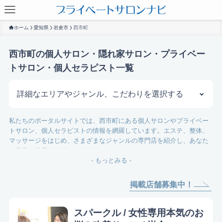
ホーム
愛知県
岩倉市
西市町
西市町の個人サロン・隠れ家サロン・プライベー
トサロン・個人セラピスト一覧
詳細なエリアやジャンル、こだわりを選択する
私たちのポータルサイトでは、西市町にある個人サロンやプライベー
サロンを探す
トサロン、個人セラピストの情報を網羅しています。エステ、整体、
マッサージをはじめ、さまざまなジャンルの専門店を紹介し、あなた
の美容と健康をサポートします。
- もっとみる -
このページでは、肌質改善や薄毛ケア、シミケアに特化したサロンを
厳選しました。特に、フェイシャルやくすみ、ニキビケアに力を入れ
掲載店舗募集中！
ている店舗も多く、悩みを持つ方に最適な施術が受けられます。ま
た、ブライダルエステを提供するサロンもあり、大切な日を控えた花
嫁さんにもおすすめです。
スパークル / 女性専用本気のお