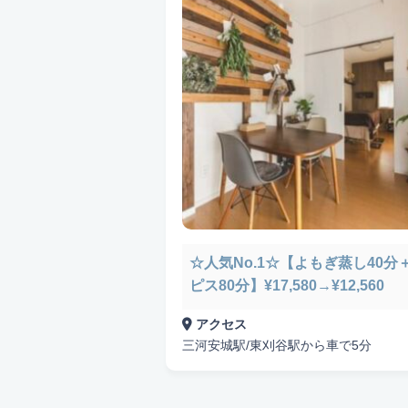
悩み検索
こだわり検索
当日受付OK
都度払いOK
駅から
☆人気No.1☆【よもぎ蒸し40
資格保持者
キッズスペースあり
ピス80分】¥17,580→¥12,560
アクセス
三河安城駅/東刈谷駅から車で5分