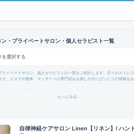
ロン・プライベートサロン・個人セラピスト一覧
りを選択する
プライベートサロン、個人セラピストの一覧をご紹介します。日々のストレ
ます。エステや整体、マッサージの専門店をお探しの方にぴったりの情報を
中で受けられる施術が魅力です。オイルマッサージやハンドセラピーなど、
るよもぎ蒸しも体験できる店舗もあり、心身のデトックスを図ることができ
- もっとみる -
もちろん、近隣の地域からも訪れる方々にとって便利な情報源となります。
しく掲載していますので、自分にぴったりのサロンを見つける手助けとなる
自律神経ケアサロン Linen【リネン】/ ハン
忘れ、心と身体のリフレッシュを体験してください。あなたの訪問をお待ち