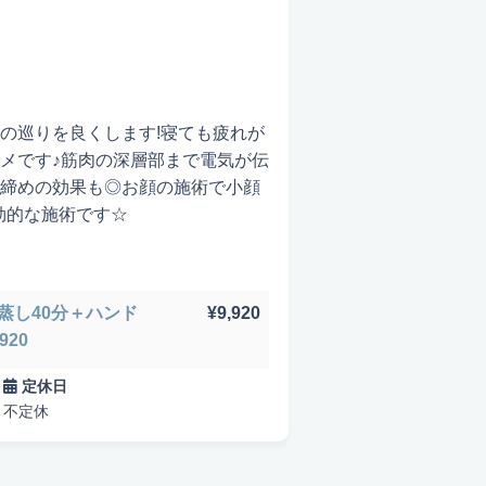
の巡りを良くします!寝ても疲れが
メです♪筋肉の深層部まで電気が伝
締めの効果も◎お顔の施術で小顔
効的な施術です☆
たはコスメ充実
出張可能
蒸し40分＋ハンド
¥9,920
920
定休日
不定休