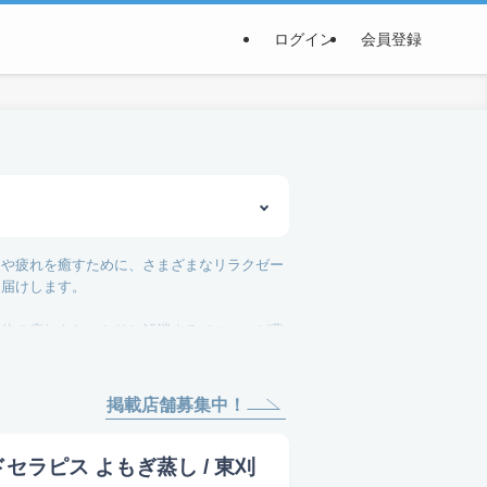
ログイン
会員登録
スや疲れを癒すために、さまざまなリラクゼー
お届けします。
身体の疲れをしっかりと解消するメニューが豊
ます。特に、よもぎ蒸しは女性に人気の高い施
掲載店舗募集中！
リラクゼーションを求める方々のニーズに応え
ことでしょう。
ドセラピス よもぎ蒸し / 東刈
しております。