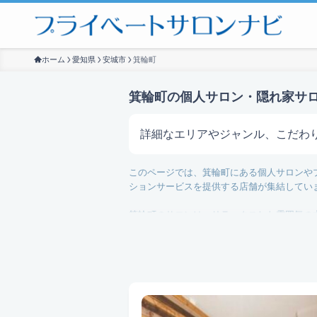
ホーム
愛知県
安城市
箕輪町
箕輪町の個人サロン・隠れ家サ
詳細なエリアやジャンル、こだわ
このページでは、箕輪町にある個人サロンや
サロンを探す
ションサービスを提供する店舗が集結してい
箕輪町のサロンは、リラックスした雰囲気の
富に揃っています。また、最近注目されてい
術です。
こちらのページは、箕輪町にお住まいの方は
るため、各サロンの特徴やサービス内容を詳
ぜひ、箕輪町の個人サロンで、日常の喧騒を