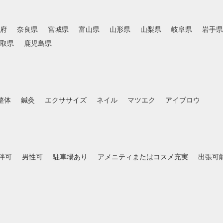
府
奈良県
宮城県
富山県
山形県
山梨県
岐阜県
岩手県
取県
鹿児島県
整体
鍼灸
エクササイズ
ネイル
マツエク
アイブロウ
伴可
男性可
駐車場あり
アメニティまたはコスメ充実
出張可