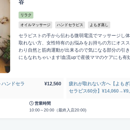
谷
リラク
オイルマッサージ
ハンドセラピス
よもぎ蒸し
セラピストの手から伝わる微弱電流でマッサージし体
取れない方、女性特有のお悩みをお持ちの方にオスス
わり自然と筋肉運動が出来るので気になる部分の引き
にもなれちゃいます!血流upで産後ママのケアにも有
徒歩10分以内
お子様同伴可
男性可
駐車場あり
アメニティま
分＋ハンドセラ
¥12,560
疲れが取れない方へ【よもぎ
認定講師
セラピス60分】¥14,060→¥9,
営業時間
10:00～20:00（最終入店20:00)