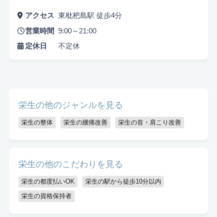
アクセス
東枇杷島駅 徒歩4分
営業時間
9:00～21:00
定休日
不定休
悩み検索
栄生の他のジャンルを見る
栄生の整体
栄生の腰痛改善
栄生の首・肩こり改善
こだわり検索
当日受付OK
都度払いOK
駅から徒歩10分以内
栄生の他のこだわりを見る
お子様同伴可
男性可
駐車場あり
栄生の都度払いOK
栄生の駅から徒歩10分以内
栄生の資格保持者
アメニティまたはコスメ充実
出張可能
資格保持者