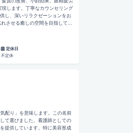
、髪質の改善、小顔効果、眼精疲労
実現します。丁寧なカウンセリング
供し、深いリラクゼーションをお
で疲労やストレスを軽減しましょ
めに、薬膳のテーマに基づいた特
定休日
体がぽかぽかになりました。お茶
不定休
感じました」と高い評価をいただ
ともにリフレッシュしてください。
・気配り」を意味します。この名前
して選びました。看護師としての
を提供しています。特に美容形成