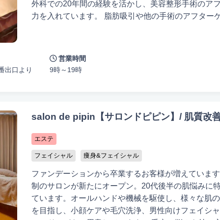
外科での20年間の経験を活かし、美容整形手術のア
力を入れています。 脂肪吸引や他の手術のアフター
妊活に効果的なインディバも積極的に提供しています
適な施術を提案し、元気な身体づくりをサポートしま
ケアの経験から、エンビロン正規代理店として活動し
営業時間
フェイシャルなどを組み合わせたフェイシャルトリー
3番出口より
9時～19時
ンケアのカウンセリングでは、お客様の状況に合わせ
安心してご利用いただけるアットホームなサロンで、
い。お待ちしています。
salon de pipin【サロンドピピン】/ 肌質
エステ
フェイシャル
痩身&フェイシャル
ファンデーションから卒業するお客様が増えています
制のサロンが新たにオープン。20代後半の肌悩みに
ています。オールハンドや機械を駆使し、様々な肌の
を目指し、小顔ケアや毛穴洗浄、男性向けフェイシャ