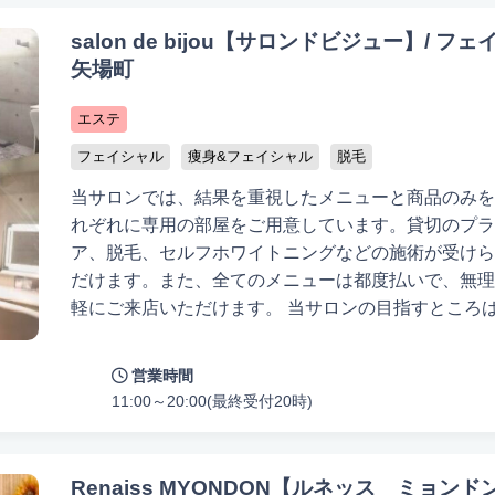
しており、個々のニーズに合わせたカスタマイズ施術が受けられます。ドラ
ロンもご覧いただけます。特に、オイルマッサージやもみほぐしによって、
salon de bijou【サロンドビジュー】/ フ
矢場町
かなサービスと安心感が魅力です。忙しい毎日の中で、心と身体を癒す時間
エステ
いたします。どの店舗も、丁寧なカウンセリングを行い、あなたの健康と美
とときをお過ごしください。
フェイシャル
痩身&フェイシャル
脱毛
当サロンでは、結果を重視したメニューと商品のみを取り扱
れぞれに専用の部屋をご用意しています。貸切のプラ
ア、脱毛、セルフホワイトニングなどの施術が受けら
だけます。また、全てのメニューは都度払いで、無理
徒歩10分以内
お子様同伴可
男性可
駐車場あり
アメニティま
軽にご来店いただけます。 当サロンの目指すところは、お客様に『時間を忘れ、贅沢で
認定講師
特別なひととき』を提供することです。店内の雰囲気
が心からリラックスできる空間を演出しています。 現代は男女問わず美を追求する時代
営業時間
です。そのため、当サロンでは専用の空間を設け、フ
11:00～20:00(最終受付20時)
ハンドフェイシャルと酵素ピーリングを組み合わせた
太い毛や細い毛にも対応する最先端の脱毛機器を導入
イトニングで圧倒的な白さを実現しています。 これからも多くのお客様と出会い、その
Renaiss MYONDON【ルネッス ミョンドン