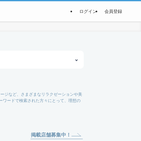
ログイン
会員登録
サージなど、さまざまなリラクゼーションや美
キーワードで検索された方々にとって、理想の
数存在します。特に、リメディアルセラピーを
施術や、リフレクソロジー（足ツボ）を通じ
掲載店舗募集中！