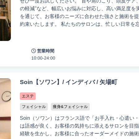
ぜひ一度お試しください。"首や肩のこり、頭皮ケア
の軽減"など、幅広いお悩みに対応し、高い満足度を
を通じて、お客様のニーズに合わせた強さと施術を提
約束いたします。 私たちのサロンは、忙しい日常を忘れさせる癒しの空間を目指してい
ます。漢方を活用したヘッドスパや心地よい足サウナ
う。施術後には、身体の内側からも健康を促進するた
製のお茶とお菓子をご提供いたします。 ご利用いただいたお客様からは、「マッサージ
営業時間
とヘッドスパが非常に快適で、特に漢方薬のサウナは
10:00-24:00
やデザートも美味しく、内側からもデトックス効果を
いております。 ぜひ、究極の癒し空間で心身
Soin【ソワン】/ インディバ / 矢場町
エステ
フェイシャル
痩身&フェイシャル
Soin（ソワン）はフランス語で「お手入れ・心遣い
は語感が良く、お客様の気持ちに添えるサロンを目指
経験を生かし、お客様に合ったオーダーメイドの施術