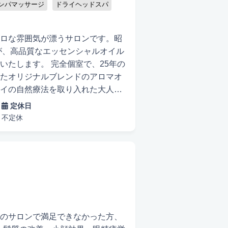
ンパマッサージ
ドライヘッドスパ
ロな雰囲気が漂うサロンです。昭
が、高品質なエッセンシャルオイル
全個室で、25年の
たオリジナルブレンドのアロマオ
イの自然療法を取り入れた大人女
い方には、人気No.1のアロマオ
定休日
す。 当サロンは一ゲス
不定休
客様と顔を合わせることなく、自
香りとともに心地よくリンパを流
タニティアロマなどのボディケア
のサロンで満足できなかった方、