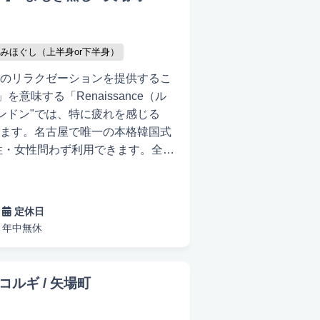
ッフ一同、皆様のご予約とご来店
みほぐし（上半身or下半身）
のリラクゼーションを提供するこ
を意味する「Renaissance（ル
ンドン"では、特に疲れを感じる
ます。名古屋で唯一の本格韓国式
性・女性問わず利用できます。全身
。一生懸命な施術と楽しい会話
隠れ家的なお店作りを心がけてお
 社会環境や時代の変化に応えて、
定休日
そのニーズに応えるために、当店
年中無休
美顔マッサージを導入していま
だくために、ワンランク上のエステ
ンを味わってください。「ルネッ
コルギ / 矢場町