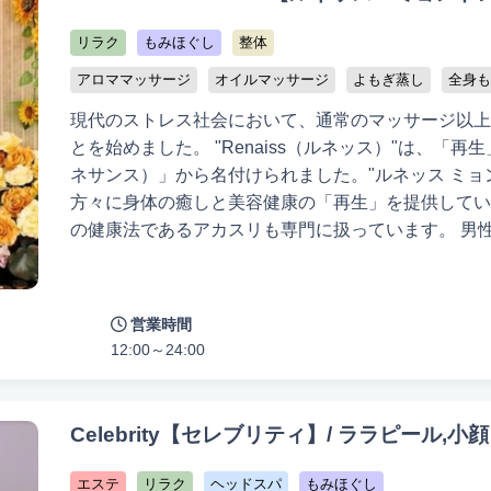
美をサポートさせていただけることを喜びとし、スタ
を心よりお待ちしております。
リラク
もみほぐし
整体
アロママッサージ
オイルマッサージ
よもぎ蒸し
全身も
現代のストレス社会において、通常のマッサージ以上
とを始めました。 "Renaiss（ルネッス）"は、「再生」
ネサンス）」から名付けられました。"ルネッス ミョ
方々に身体の癒しと美容健康の「再生」を提供してい
の健康法であるアカスリも専門に扱っています。 男
リラクゼーションとして、技術に自信を持っています
で、日々の疲れをリフレッシュ！ プライベート制で
り、皆様にリラックスとリフレッシュを提供します。
営業時間
老若男女が身体や顔のケアに積極的になっています。
12:00～24:00
では従来のサウナやアカスリ、マッサージに加えて、
す。 お仕事やプライベートで良い印象を持っていた
を体験してください。そして、最高のリラクゼーショ
Celebrity【セレブリティ】/ ララピール,小顔
ス！」
エステ
リラク
ヘッドスパ
もみほぐし