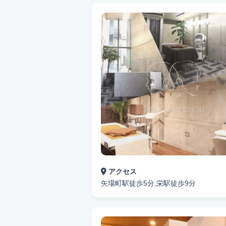
さらに、フェイシャルや痩身メニューも充実
て、美容と健康を両立させることができるサ
りです。
個人サロンだからこそ実現できる、きめ細や
悩み検索
最適な個人セラピストとの出会いをお手伝い
ます。お好みの施術を見つけて、心地よいひ
こだわり検索
当日受付OK
都度払いOK
駅から
資格保持者
キッズスペースあり
アクセス
矢場町駅徒歩5分,栄駅徒歩9分