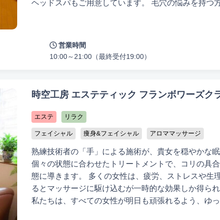
ヘッドスパもご用意しています。 毛穴の悩みを持つ方々には、サロンケアとホームケア
の両方をアドバイスしています。毛穴のケアは原因を
個々の原因を追求し、一人ひとりに合ったケアを提案
が、理想のお肌を手に入れることができます。一緒に
営業時間
う！ ご来店いただく皆様が笑顔でお帰りいただけるよう、現状に満足せず、常に向上心
10:00～21:00（最終受付19:00）
を持って努力しています。お悩みを一つでも多く解決
す。 ご来店を心よりお待ちしております。
時空工房 エステティック フランボワーズクラブ
エステ
リラク
フェイシャル
痩身&フェイシャル
アロママッサージ
熟練技術者の「手」による施術が、貴女を穏やかな眠
個々の状態に合わせたトリートメントで、コリの具合
態に導きます。 多くの女性は、疲労、ストレスや生理不順、冷え性、肩こりがひどくな
るとマッサージに駆け込むが一時的な効果しか得られ
私たちは、すべての女性が明日も頑張れるよう、ゆっ
空間を提供しています。 ご来店いただいたお客様からは、肩だけでなく首や背中のコ