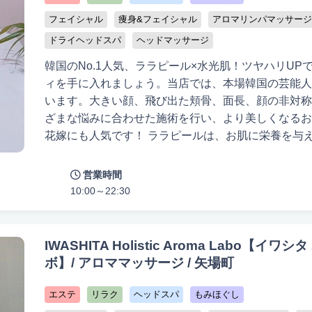
フェイシャル
痩身&フェイシャル
アロマリンパマッサージ
ドライヘッドスパ
ヘッドマッサージ
韓国のNo.1人気、ララピール×水光肌！ツヤハリU
ィを手に入れましょう。当店では、本場韓国の芸能人
います。大きい顔、飛び出た頬骨、面長、顔の非対称
ざまな悩みに合わせた施術を行い、より美しくなるお
花嫁にも人気です！ ララピールは、お肌に栄養を与
を実現するピーリングです。回数を重ねるほど肌が良
た、20年の歴史を持つコルグンセラピーでは、骨と
営業時間
長、顔の非対称などのお悩みに対応します。ヘッドマ
10:00～22:30
に、マイクロニードルピーリングや高濃度ビタミンA
改善し、自然なハリとツヤを取り戻します。ニキビケアにも
では、20年の経験を持つオーナーが、お客様一人ひ
IWASHITA Holistic Aroma Labo【
でなく、効果を求める方や韓国美人に憧れる方にも最
ボ】/ アロママッサージ / 矢場町
矯正・骨盤矯正サロンとして、多くの有名人やお客様
エステ
リラク
ヘッドスパ
もみほぐし