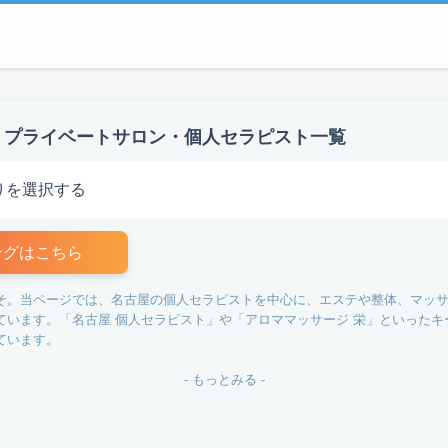
・プライベートサロン・個人セラピスト一覧
りを選択する
ングはこちら
そ。当ページでは、名古屋の個人セラピストを中心に、エステや整体、マッ
ています。「名古屋 個人セラピスト」や「アロママッサージ 栄」といった
ています。
膜リリース、マタニティケアなど、多彩なメニューを取り揃えたサロンが多
- もっとみる -
改善することが可能です。肩こりや腰痛に悩む方に最適な首・肩こり改善の
。