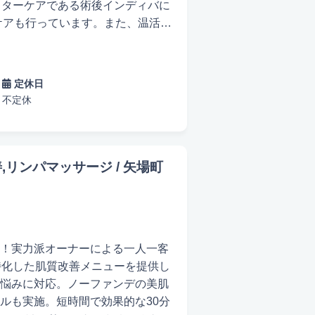
フターケアである術後インディバに
ケアも行っています。また、温活や
。お客様の体調や症状に応じて最
す。また、ビタミンAによる美肌
ています。 インディバやハイドラ
定休日
トメントを提供しています。スキ
不定休
て最適なケアを提案しています。
どなたでも気軽にお越しくださ
改善,リンパマッサージ / 矢場町
！実力派オーナーによる一人一客
特化した肌質改善メニューを提供し
悩みに対応。ノーファンデの美肌
ルも実施。短時間で効果的な30分