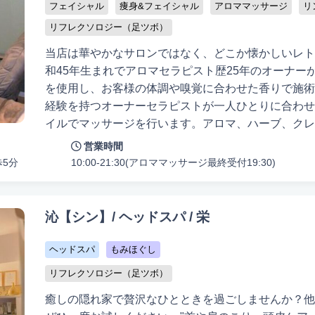
フェイシャル
痩身&フェイシャル
アロママッサージ
リ
リフレクソロジー（足ツボ）
当店は華やかなサロンではなく、どこか懐かしいレト
和45年生まれでアロマセラピスト歴25年のオーナー
を使用し、お客様の体調や嗅覚に合わせた香りで施術いたします。 完
経験を持つオーナーセラピストが一人ひとりに合わせ
イルでマッサージを行います。アロマ、ハーブ、クレ
子のためのプライベートサロンです。しっかり癒された
営業時間
イルマッサージ全身コース（100分、¥10400）が特におすすめで
歩5分
10:00-21:30(アロママッサージ最終受付19:30)
ト制のプライベート空間で、来店から退店まで他のお
宅のようにくつろいでいただけます。疲れをアロマの
して解消します。知識と経験豊富なセラピストが、マ
沁【シン】/ ヘッドスパ / 栄
メニューも豊富に揃えております。
ヘッドスパ
もみほぐし
リフレクソロジー（足ツボ）
癒しの隠れ家で贅沢なひとときを過ごしませんか？他