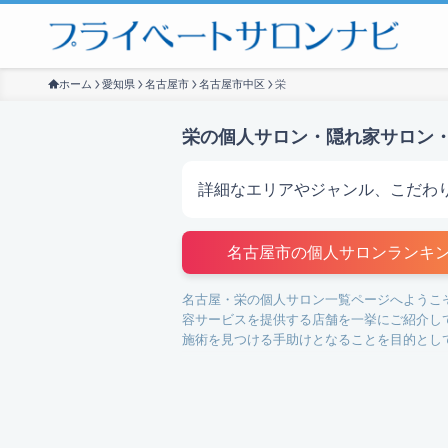
ホーム
愛知県
名古屋市
名古屋市中区
栄
栄の個人サロン・隠れ家サロン
詳細なエリアやジャンル、こだわ
サロンを探す
名古屋市の個人サロンランキ
名古屋・栄の個人サロン一覧ページへようこ
容サービスを提供する店舗を一挙にご紹介し
施術を見つける手助けとなることを目的とし
栄エリアには、アロマリンパマッサージや筋
行う店舗では、専門的な技術で身体の不調を
て、日々の疲れを癒すお手伝いをいたします