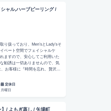
イヘッドスパやハイドラフェイシャルを通じ
リラックスした時間を過ごしたい方にもぴった
ェイシャル,ハーブピーリング /
をぜひお楽しみください。名古屋で、あなたに
容をサポートするための最適なプランを提案し
っており、Men'sとLady'sそ
イベート空間でフェイシャルケ
れますので、安心してご利用いた
な勧誘は一切ありませんので、気
たはコスメ充実
出張可能
や接客には特に気を配り、お客様
定休日
ラワーハーブピーリングやオール
月曜日
肌質やたるみ、シワの改善施術、
しています。さらに、セルフホワ
】/ よもぎ蒸し / 矢場町