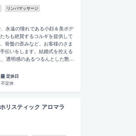
リンパマッサージ
Pで、永遠の憧れである小顔＆美ボデ
たちも絶賛するコルギを提供して
、骨盤の歪みなど、お客様のさま
手伝いをします。結婚式を控える
え、透明感のあるつるんとした艶肌
くなる効果を実感できます。ま
筋肉を刺激し、大きい顔や頬骨、面
定休日
ッサージも付いています。さら
不定休
を使用し、ほうれい線やたるみを
効果的です。 「Celebrity」
とりに丁寧に施術します。痛みだけ
イワシタ ホリスティック アロマラ
適です。科学的に証明された小顔
に支持されています。