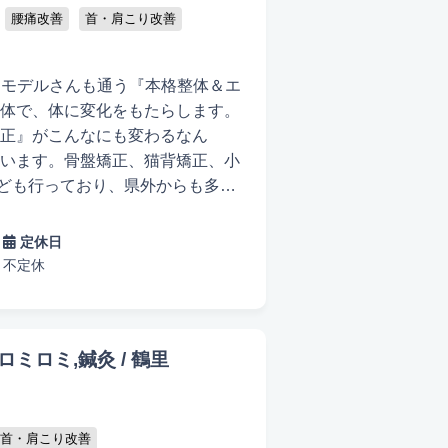
腰痛改善
首・肩こり改善
り、モデルさんも通う『本格整体＆エ
体で、体に変化をもたらします。
正』がこんなにも変わるなん
います。骨盤矯正、猫背矯正、小
ども行っており、県外からも多く
い！綺麗になり、かっこよくな
定休日
ることが義務ではなく、楽しいと
不定休
です！ お客様のお体をしっかりと
肩のこり、腰痛などの不調改善か
！お客様が夢見る未来を実現する
ロミロミ,鍼灸 / 鶴里
首・肩こり改善