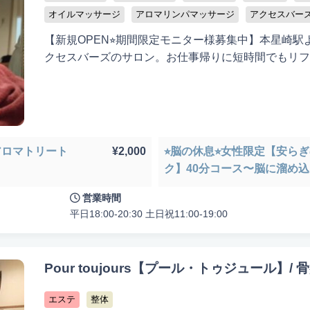
オイルマッサージ
アロマリンパマッサージ
アクセスバー
【新規OPEN⭐︎期間限定モニター様募集中】本星崎
クセスバーズのサロン。お仕事帰りに短時間でもリフ
アロマトリート
¥2,000
⭐︎脳の休息⭐︎女性限定【安ら
ク】40分コース​〜​脳に溜め
徒歩10分以内
お子様同伴可
男性可
駐車場あり
アメニティま
思考を解放​〜​
営業時間
認定講師
平日18:00-20:30 土日祝11:00-19:00
Pour toujours【プール・トゥジュール】/ 
エステ
整体