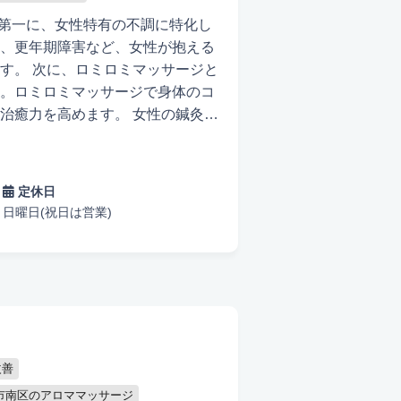
ず第一に、女性特有の不調に特化し
、更年期障害など、女性が抱える
す。 次に、ロミロミマッサージと
。ロミロミマッサージで身体のコ
治癒力を高めます。 女性の鍼灸マ
す。プライベートサロンでの施術
ができます。 最後に、健康を最優
整えることで病気の予防に努めま
定休日
日曜日(祝日は営業)
改善
市南区のアロママッサージ