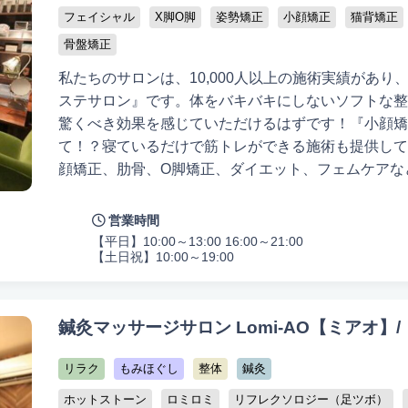
フェイシャル
X脚O脚
姿勢矯正
小顔矯正
猫背矯正
骨盤矯正
私たちのサロンは、10,000人以上の施術実績があ
ステサロン』です。体をバキバキにしないソフトな整
驚くべき効果を感じていただけるはずです！『小顔矯
て！？寝ているだけで筋トレができる施術も提供して
顔矯正、肋骨、O脚矯正、ダイエット、フェムケアな
のお客様にご来店いただいています。 お客様一人ひとりを全力でサポート！ずっと元気
で、自分の好きなことを思う存分楽しんでいただきた
営業時間
り、自信を持って人生を楽しんでほしい！身体を整え
【平日】10:00～13:00 16:00～21:00
【土日祝】10:00～19:00
感じていただけるように、施術も接客も常に真剣勝負
検査し、独自の整体で美容と健康を目指します。首や
ら、見た目の改善まで、お手伝いさせていただきます
鍼灸マッサージサロン Lomi-AO【ミアオ】/ 
ため、私たちは常に進化し続けます。
リラク
もみほぐし
整体
鍼灸
ホットストーン
ロミロミ
リフレクソロジー（足ツボ）