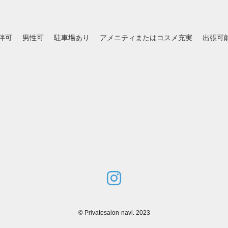
伴可
男性可
駐車場あり
アメニティまたはコスメ充実
出張可
©
Privatesalon-navi. 2023