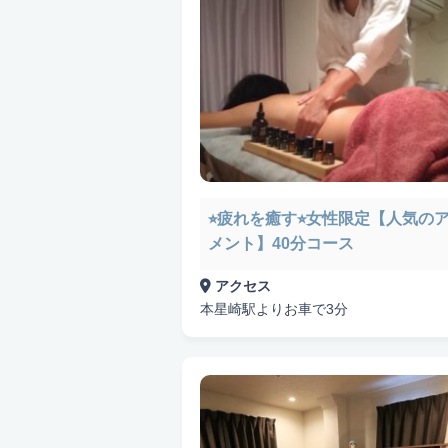
悩み検索
こだわり検索
⭐︎疲れを癒す⭐︎女性限定【人気の
メント】40分コース
当日受付OK
都度払いOK
駅から
アクセス
資格保持者
キッズスペースあり
本星崎駅よりお車で3分