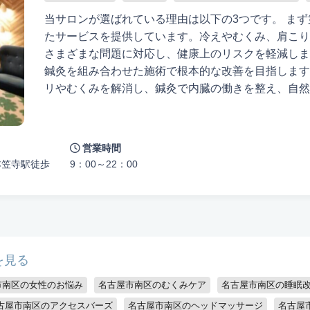
当サロンが選ばれている理由は以下の3つです。 ま
たサービスを提供しています。冷えやむくみ、肩こり
さまざまな問題に対応し、健康上のリスクを軽減しま
鍼灸を組み合わせた施術で根本的な改善を目指します
リやむくみを解消し、鍼灸で内臓の働きを整え、自然
ッサージ師が施術を担当し、女性の悩みに寄り添いま
なので、気軽に相談でき、安心して施術を受けること
先に考えます。身体のサインを見逃さず、バランスを
営業時間
す。健康な笑顔で毎日を過ごしましょう。
本笠寺駅徒歩
9：00～22：00
を見る
市南区の女性のお悩み
名古屋市南区のむくみケア
名古屋市南区の睡眠
古屋市南区のアクセスバーズ
名古屋市南区のヘッドマッサージ
名古屋