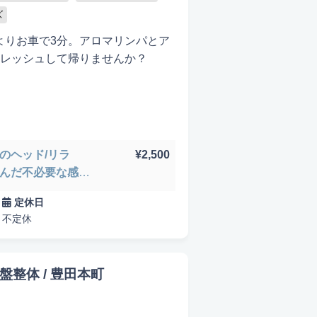
ズ
駅よりお車で3分。アロマリンパとア
レッシュして帰りませんか？
ぎのヘッド/リラ
¥2,500
込んだ不必要な感情
たはコスメ充実
出張可能
定休日
不定休
骨盤整体 / 豊田本町