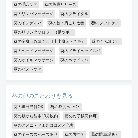
葵の毛穴ケア
葵の筋膜リリース
葵のリンパマッサージ
葵のブライダル
葵のインディバ
葵の首・肩こり改善
葵のフットケア
葵のリフレクソロジー（足ツボ）
葵の全身もみほぐし（上半身or下半身）
葵のもみほぐし
葵のヘッドマッサージ
葵のドライヘッドスパ
葵のオイルマッサージ
葵のヘッドスパ
葵のバストケア
葵の他のこだわりを見る
葵の当日受付OK
葵の都度払いOK
葵の駅から徒歩10分以内
葵のお子様同伴可
葵のアメニティまたはコスメ充実
葵のキッズスペースあり
葵の男性可
葵の駐車場あり