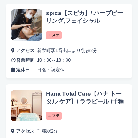
キッズスペースあり
認定講師
spica【スピカ】/ ハーブピー
リング,フェイシャル
エステ
アクセス
新栄町駅1番出口より徒歩2分
営業時間
10：00～18：00
定休日
日曜・祝定休
Hana Total Care【ハナ トー
タル ケア】/ ララピール /千種
エステ
アクセス
千種駅2分