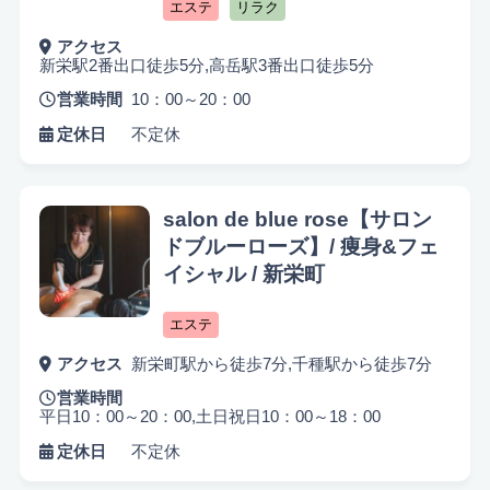
エステ
リラク
アクセス
新栄駅2番出口徒歩5分,高岳駅3番出口徒歩5分
営業時間
10：00～20：00
定休日
不定休
悩み検索
salon de blue rose【サロン
ドブルーローズ】/ 痩身&フェ
イシャル / 新栄町
こだわり検索
エステ
当日受付OK
都度払いOK
駅から徒歩10分以内
アクセス
新栄町駅から徒歩7分,千種駅から徒歩7分
営業時間
お子様同伴可
男性可
駐車場あり
平日10：00～20：00,土日祝日10：00～18：00
アメニティまたはコスメ充実
出張可能
資格保持者
定休日
不定休